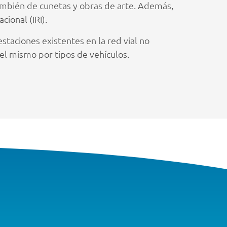
también de cunetas y obras de arte. Además,
cional (IRI)
.
staciones existentes en la red vial no
el mismo por tipos de vehículos.