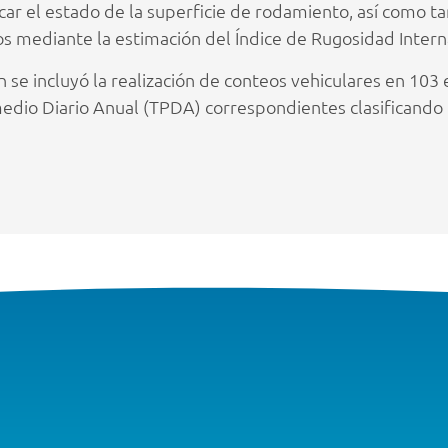
icar el estado de la superficie de rodamiento, así como 
os mediante la estimación del Índice de Rugosidad Interna
se incluyó la realización de conteos vehiculares en 103 e
dio Diario Anual (TPDA) correspondientes clasificando 